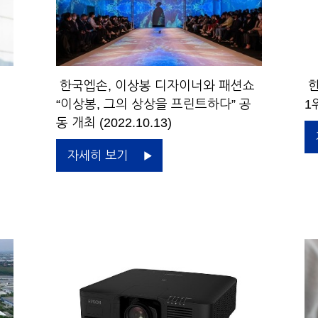
한국엡손, 이상봉 디자이너와 패션쇼
한
“이상봉, 그의 상상을 프린트하다” 공
1위
동 개최 (2022.10.13)
자세히 보기