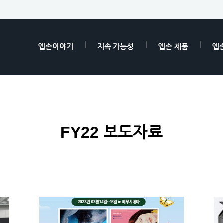
엡손이야기
지속 가능성
엡손 제품
엡
FY22 보도자료