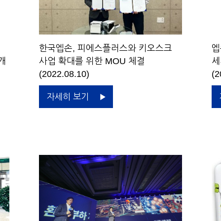
한국엡손, 피에스플러스와 키오스크
엡
공개
사업 확대를 위한 MOU 체결
세
(2022.08.10)
(2
자세히 보기