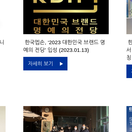
즈니
한국엡손, ‘2023 대한민국 브랜드 명
한
예의 전당’ 입성 (2023.01.13)
서
칭 
자세히 보기