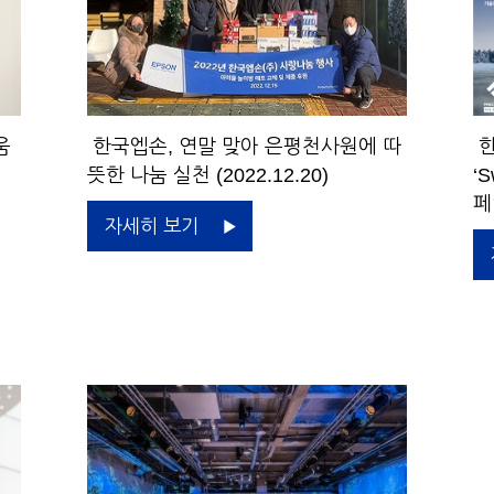
움
한국엡손, 연말 맞아 은평천사원에 따
한
뜻한 나눔 실천 (2022.12.20)
‘S
페
자세히 보기