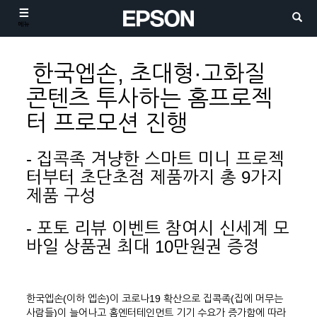
메뉴
한국엡손, 초대형·고화질
콘텐츠 투사하는 홈프로젝
터 프로모션 진행
- 집콕족 겨냥한 스마트 미니 프로젝
터부터 초단초점 제품까지 총 9가지
제품 구성
- 포토 리뷰 이벤트 참여시 신세계 모
바일 상품권 최대 10만원권 증정
한국엡손(이하 엡손)이 코로나19 확산으로 집콕족(집에 머무는
사람들)이 늘어나고 홈엔터테인먼트 기기 수요가 증가함에 따라