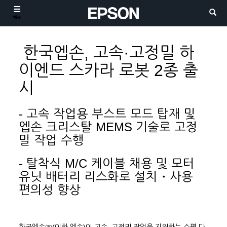
메뉴
한국엡손, 고속·고정밀 하
이엔드 스카라 로봇 2종 출
시
- 고속 작업용 부스트 모드 탑재 및
엡손 크리스탈 MEMS 기술로 고정
밀 작업 수행
- 탈착식 M/C 케이블 채용 및 모터
유닛 배터리 리스화로 설치・사용
편의성 향상