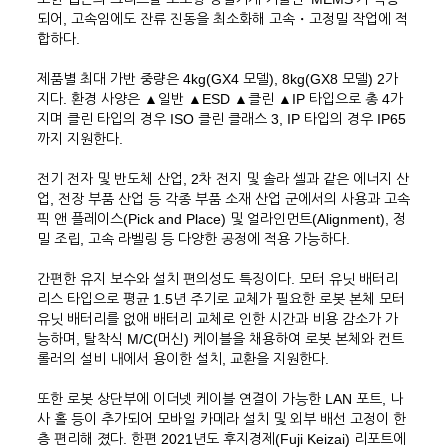
되어, 고속임에도 잔류 진동을 최소화해 고속・고정밀 작업에 적
합하다.
제품별 최대 가반 중량은 4kg(GX4 모델), 8kg(GX8 모델) 2가
지다. 환경 사양은 ▲일반 ▲ESD ▲클린 ▲IP 타입으로 총 4가
지며 클린 타입의 경우 ISO 클린 클래스 3, IP 타입의 경우 IP65
까지 지원한다.
전기 전자 및 반도체 산업, 2차 전지 및 솔라 셀과 같은 에너지 산
업, 전장 부품 산업 등 각종 부품 소재 산업 군에서의 사용과 고속
픽 앤 플레이스(Pick and Place) 및 얼라인먼트(Alignment), 정
밀 조립, 고속 라벨링 등 다양한 공정에 적용 가능하다.
간편한 유지 보수와 설치 편의성도 특징이다. 모터 유닛 배터리
리스 타입으로 평균 1.5년 주기로 교체가 필요한 로봇 본체 모터
유닛 배터리를 없애 배터리 교체로 인한 시간과 비용 감소가 가
능하며, 탈착식 M/C(머신) 케이블을 채용하여 로봇 본체와 컨트
롤러의 설비 내에서 용이한 설치, 교환을 지원한다.
또한 로봇 상단부에 이더넷 케이블 연결이 가능한 LAN 포트, 나
사 홀 등이 추가되어 모바일 카메라 설치 및 외부 배선 고정이 한
층 편리해 졌다. 한편 2021년도 후지경제(Fuji Keizai) 리포트에