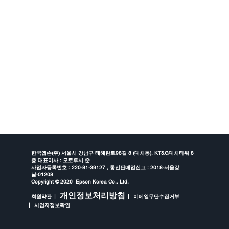
한국엡손(주) 서울시 강남구 테헤란로98길 8 (대치동), KT&G대치타워 8
층 대표이사 : 모로후시 준
사업자등록번호 : 220-81-39127 , 통신판매업신고 : 2018-서울강
남-01208
Copyright ©
2026 Epson Korea Co., Ltd.
개인정보처리방침
회원약관
이메일무단수집거부
사업자정보확인