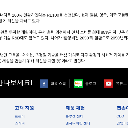
너지로 100% 전환하겠다는 RE100을 선언했다. 현재 일본, 영국, 미국 포틀
경영에 최선을 다하고 있다.
을 투자할 계획이다. 문서 출력 과정에서 전력 소비를 최대 85%까지 낮춘 히트프
환경 기술 R&D에도 힘쓰고 있다. 나아가 ‘환경비전 2050’의 일환으로 2050
0년간 고효율, 초소형, 초정밀 기술을 핵심 가치로 지구 환경과 사회적 가치를 
 세상을 만들기 위해 최선을 다할 것”이라고 말했다.
만나보세요!
페이스북
블로그
유튜브
고객 지원
제품 체험
엡손
프린터
솔루션 센터
CEO
스캐너
엔지니어링 센터
경영이