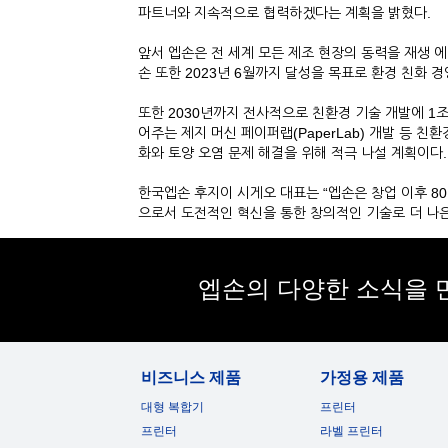
파트너와 지속적으로 협력하겠다는 계획을 밝혔다.
앞서 엡손은 전 세계 모든 제조 현장의 동력을 재생 에
손 또한 2023년 6월까지 달성을 목표로 환경 친화 
또한 2030년까지 전사적으로 친환경 기술 개발에 1조원
어주는 제지 머신 페이퍼랩(PaperLab) 개발 등 친
화와 토양 오염 문제 해결을 위해 적극 나설 계획이다.
한국엡손 후지이 시게오 대표는 “엡손은 창업 이후 8
으로서 도전적인 혁신을 통한 창의적인 기술로 더 나은
엡손의 다양한 소식을 
비즈니스 제품
가정용 제품
대형 복합기
프린터
프린터
라벨 프린터