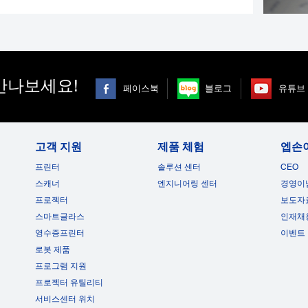
만나보세요!
페이스북
블로그
유튜브
고객 지원
제품 체험
엡손
프린터
솔루션 센터
CEO
스캐너
엔지니어링 센터
경영이
프로젝터
보도자
스마트글라스
인재채
영수증프린터
이벤트
로봇 제품
프로그램 지원
프로젝터 유틸리티
서비스센터 위치