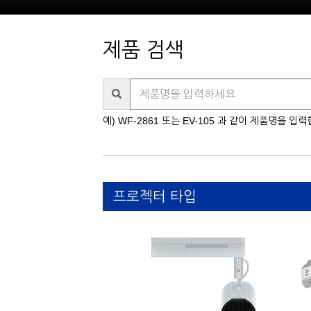
제품 검색
제
품
명
예) WF-2861 또는 EV-105 과 같이 제품명을 입
을
입
력
하
세
프로젝터 타입
요