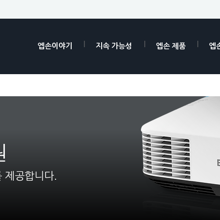
엡손이야기
지속 가능성
엡손 제품
엡
원
 제공합니다.