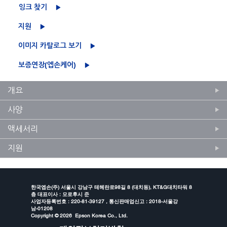
잉크 찾기
지원
이미지 카탈로그 보기
보증연장(엡손케어)
개요
사양
액세서리
지원
한국엡손(주) 서울시 강남구 테헤란로98길 8 (대치동), KT&G대치타워 8
층 대표이사 : 모로후시 준
사업자등록번호 : 220-81-39127 , 통신판매업신고 : 2018-서울강
남-01208
Copyright ©
2026 Epson Korea Co., Ltd.