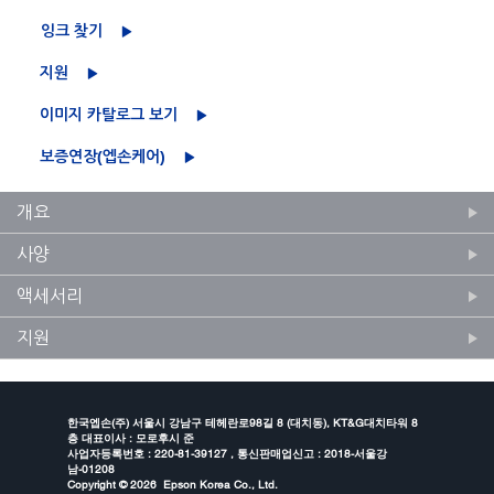
잉크 찾기
지원
이미지 카탈로그 보기
보증연장(엡손케어)
개요
사양
액세서리
지원
한국엡손(주) 서울시 강남구 테헤란로98길 8 (대치동), KT&G대치타워 8
층 대표이사 : 모로후시 준
사업자등록번호 : 220-81-39127 , 통신판매업신고 : 2018-서울강
남-01208
Copyright ©
2026 Epson Korea Co., Ltd.