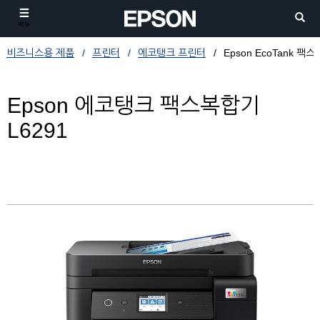
메뉴
비즈니스용 제품
프린터
에코탱크 프린터
Epson EcoTank 팩
Epson 에코탱크 팩스복합기
L6291