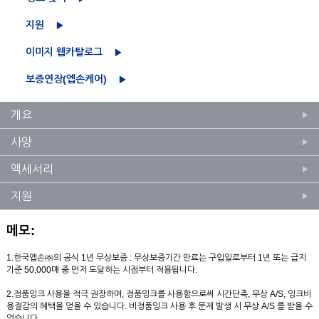
지원
이미지 웹카탈로그
보증연장(엡손케어)
개요
사양
액세서리
지원
메모:
1.한국엡손㈜의 공식 1년 무상보증 : 무상보증기간 만료는 구입일로부터 1년 또는 급지
기준 50,000매 중 먼저 도달하는 시점부터 적용됩니다.
2.정품잉크 사용을 적극 권장하며, 정품잉크를 사용함으로써 시간단축, 무상 A/S, 잉크비
용절감의 혜택을 얻을 수 있습니다. 비정품잉크 사용 후 문제 발생 시 무상 A/S 를 받을 수
없습니다.