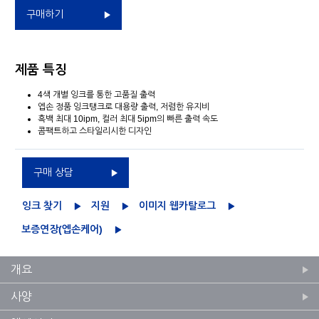
구매하기
제품 특징
4색 개별 잉크를 통한 고품질 출력
엡손 정품 잉크탱크로 대용량 출력, 저렴한 유지비
흑백 최대 10ipm, 컬러 최대 5ipm의 빠른 출력 속도
콤팩트하고 스타일리시한 디자인
구매 상담
잉크 찾기
지원
이미지 웹카탈로그
보증연장(엡손케어)
개요
사양