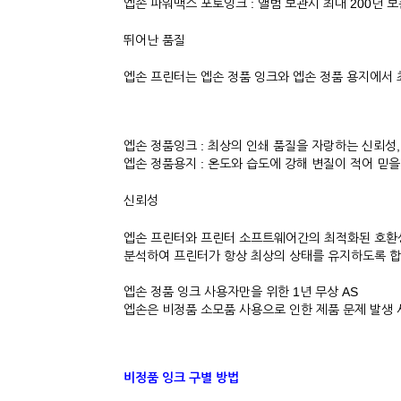
엡손 파워맥스 포토잉크 :
앨범 보관시 최대 200년 보
뛰어난 품질
엡손 프린터는 엡손 정품 잉크와 엡손 정품 용지에서
엡손 정품잉크
: 최상의 인쇄 품질을 자랑하는 신뢰성
엡손 정품용지
: 온도와 습도에 강해 변질이 적어 믿을
신뢰성
엡손 프린터와 프린터 소프트웨어간의 최적화된 호환
분석하여 프린터가 항상 최상의 상태를 유지하도록 합
엡손 정품 잉크 사용자만을 위한 1년 무상 AS
엡손은 비정품 소모품 사용으로 인한 제품 문제 발생
비정품 잉크 구별 방법