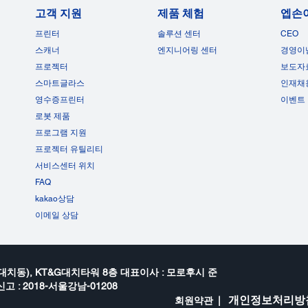
고객 지원
제품 체험
엡손
프린터
솔루션 센터
CEO
스캐너
엔지니어링 센터
경영이
프로젝터
보도자
스마트글라스
인재채
영수증프린터
이벤트
로봇 제품
프로그램 지원
프로젝터 유틸리티
서비스센터 위치
FAQ
kakao상담
이메일 상담
대치동), KT&G대치타워 8층 대표이사 : 모로후시 준
고 : 2018-서울강남-01208
개인정보처리방
회원약관