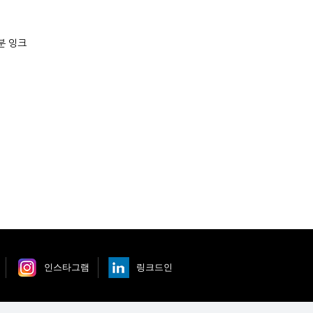
분 잉크
인스타그램
링크드인