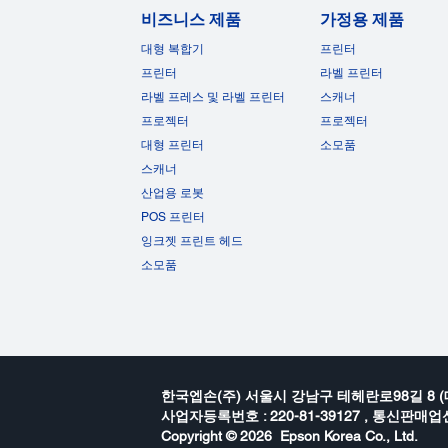
비즈니스 제품
가정용 제품
대형 복합기
프린터
프린터
라벨 프린터
라벨 프레스 및 라벨 프린터
스캐너
프로젝터
프로젝터
대형 프린터
소모품
스캐너
산업용 로봇
POS 프린터
잉크젯 프린트 헤드
소모품
한국엡손(주) 서울시 강남구 테헤란로98길 8 (
사업자등록번호 : 220-81-39127 , 통신판매업신
Copyright ©
2026 Epson Korea Co., Ltd.