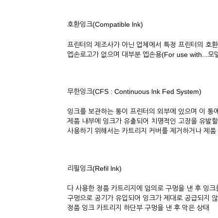
호환잉크(Compatible lnk)
프린터의 제조사가 아닌 업체에서 특정 프린터의 호환
엡손로고가 없으며 대부분 엡손용(For use with.
무한잉크(CFS : Continuous lnk Fed System)
잉크를 보관하는 통이 프린터의 외부에 있으며 이 통
제품 내부에 잉크가 유출되어 치명적인 고장을 유발할
사용하기 위해서는 카트리지 커버를 제거하거나 제품 
리필잉크(Refil lnk)
다 사용한 정품 카트리지에 임의로 구멍을 낸 후 잉크
구멍으로 공기가 유입되어 잉크가 제대로 공급되지 않
정품 잉크 카트리지 하단부 구멍을 낸 후 막은 상태