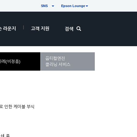
SNS
Epson Lounge
손 라운지
고객 지원
검색
옵티컬엔진
사례(비정품)
클리닝 서비스
인쇄 품