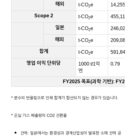
해외
t-CO
e
14,255
2
Scope 2
t-CO
e
455,110
2
일본
t-CO
e
246,022
2
해외
t-CO
e
209,088
2
합계
t-CO
e
591,844
2
영업 이익 단위당
1000 t/1억
0.79
엔
FY2025 목표(과학 기반): FY201
* 분수의 반올림으로 인해 합계가 합산되지 않는 경우가 있습니다.
* 온실 가스 배출량의 CO2 전환율
전력: 일본에서는 환경성과 경제산업성이 발표한 소매 전력 공