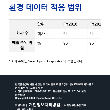
환경 데이터 적용 범위
단위
FY2018
FY2019
회사 수
회사
54
54
매출 수익 비
%
96
95
율
* 회사 수에는 Seiko Epson Corporation이 포함됩니다.
한국엡손(주) 서울시 강남구 테헤란로98길 8 (대치동), KT&G대치타워 8
층 대표이사 : 모로후시 준
사업자등록번호 : 220-81-39127 , 통신판매업신고 : 2018-서울강
남-01208
Copyright ©
2026 Epson Korea Co., Ltd.
개인정보처리방침
회원약관
이메일무단수집거부
사업자정보확인