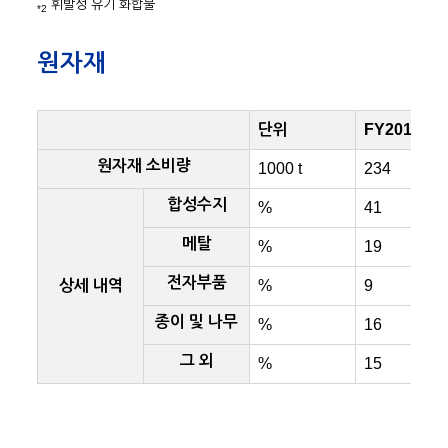
휘발성 유기 화합물
*2
원자재
단위
FY2019
원자재 소비량
1000 t
234
합성수지
%
41
메탈
%
19
전자부품
상세 내역
%
9
종이 및 나무
%
16
그 외
%
15