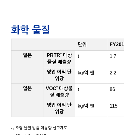
화학 물질
단위
FY2017
*1
일본
PRTR
대상
t
1.7
물질 배출량
영업 이익 단
kg/억 엔
2.2
위당
*2
일본
VOC
대상물
t
86
질 배출량
영업 이익 단
kg/억 엔
115
위당
오염 물질 방출 이동량 신고제도
*1