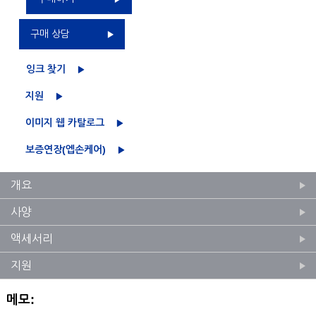
구매 상담
잉크 찾기
지원
이미지 웹 카탈로그
보증연장(엡손케어)
개요
사양
액세서리
지원
메모: