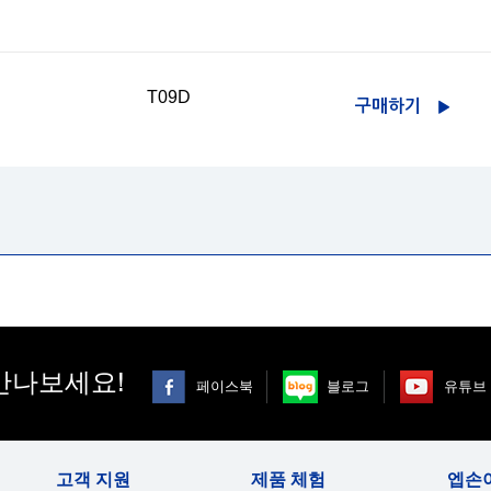
T09D
구매하기
만나보세요!
페이스북
블로그
유튜브
고객 지원
제품 체험
엡손