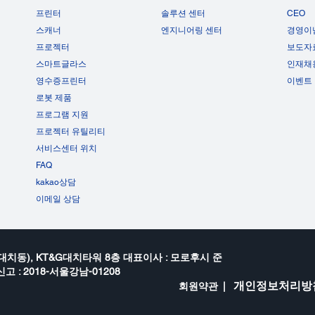
프린터
솔루션 센터
CEO
스캐너
엔지니어링 센터
경영이
프로젝터
보도자
스마트글라스
인재채
영수증프린터
이벤트
로봇 제품
프로그램 지원
프로젝터 유틸리티
서비스센터 위치
FAQ
kakao상담
이메일 상담
대치동), KT&G대치타워 8층 대표이사 : 모로후시 준
고 : 2018-서울강남-01208
개인정보처리방
회원약관