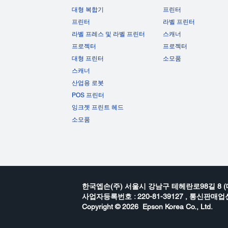
대형 복합기
프린터
프린터
라벨 프린터
라벨 프레스 및 라벨 프린터
스캐너
프로젝터
프로젝터
대형 프린터
소모품
스캐너
산업용 로봇
POS 프린터
잉크젯 프린트 헤드
소모품
한국엡손(주) 서울시 강남구 테헤란로98길 8 (
사업자등록번호 : 220-81-39127 , 통신판매업신
Copyright ©
2026 Epson Korea Co., Ltd.