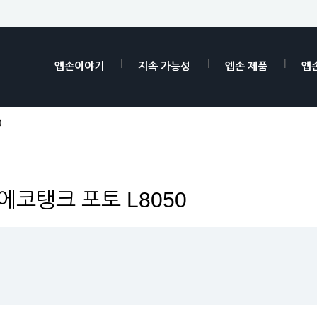
엡손이야기
지속 가능성
엡손 제품
엡
0
son 에코탱크 포토 L8050