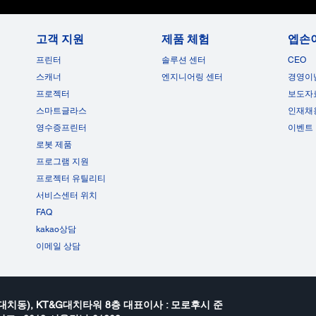
고객 지원
제품 체험
엡손
프린터
솔루션 센터
CEO
스캐너
엔지니어링 센터
경영이
프로젝터
보도자
스마트글라스
인재채
영수증프린터
이벤트
로봇 제품
프로그램 지원
프로젝터 유틸리티
서비스센터 위치
FAQ
kakao상담
이메일 상담
대치동), KT&G대치타워 8층 대표이사 : 모로후시 준