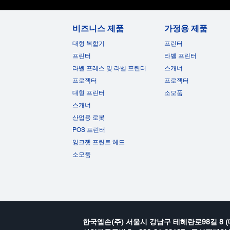
비즈니스 제품
가정용 제품
대형 복합기
프린터
프린터
라벨 프린터
라벨 프레스 및 라벨 프린터
스캐너
프로젝터
프로젝터
대형 프린터
소모품
스캐너
산업용 로봇
POS 프린터
잉크젯 프린트 헤드
소모품
한국엡손(주) 서울시 강남구 테헤란로98길 8 (