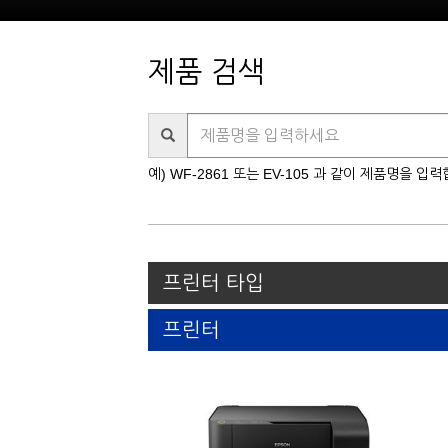
제품 검색
제
품
명
예) WF-2861 또는 EV-105 과 같이 제품명을 입
을
입
력
하
세
프린터 타입
요
프린터