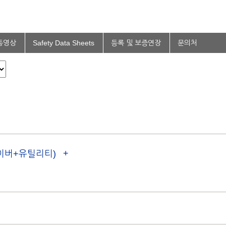
동영상
Safety Data Sheets
등록 및 보증연장
문의처
드라이버+유틸리티)