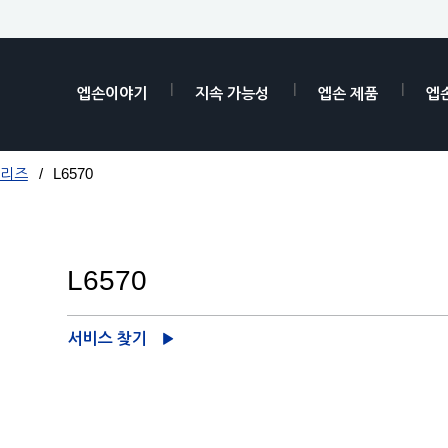
엡손이야기
지속 가능성
엡손 제품
엡
시리즈
L6570
L6570
서비스 찾기