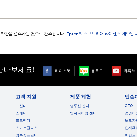
용 약관을 준수하는 것으로 간주됩니다.
Epson의 소프트웨어 라이센스 계약입니
만나보세요!
페이스북
블로그
유튜브
고객 지원
제품 체험
엡손
프린터
솔루션 센터
CEO
스캐너
엔지니어링 센터
경영이
프로젝터
보도자
스마트글라스
인재채
영수증프린터
이벤트