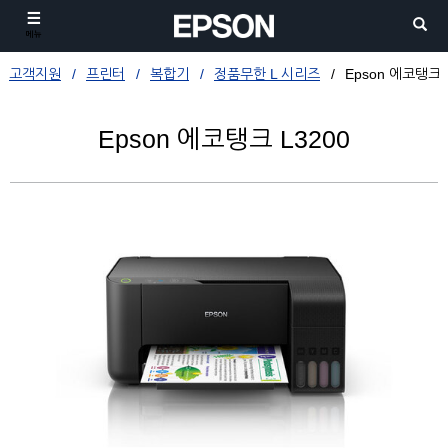
메뉴
고객지원
프린터
복합기
정품무한 L 시리즈
Epson 에코탱크 
Epson 에코탱크 L3200