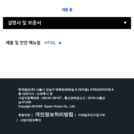
제품 홈
설명서 및 보증서
제품 및 안전 매뉴얼
HTML
한국엡손(주) 서울시 강남구 테헤란로98길 8 (대치동), KT&G대치타워 8
층 대표이사 : 모로후시 준
사업자등록번호 : 220-81-39127 , 통신판매업신고 : 2018-서울강
남-01208
Copyright ©
2026 Epson Korea Co., Ltd.
개인정보처리방침
회원약관
이메일무단수집거부
사업자정보확인