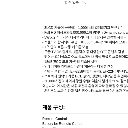
할 수 있습니다.
- 3LCD 기술이 구현하는 1,000lm의 컬러밝기과 백색밝기
- Full HD 해상도와 5,000,000:1의 명암비(Dynamic contras
- 5W X 2 스피커와 패시브 라디에이터 탑재로 강력한 사운드
- 스탠드가 탑재되어 수평으로 360도, 수직으로 위아래 150
- 1초 만의 빠른 자동 키스톤 보정
- 구글 TV OS 탑재로 넷플릭스 등 다양한 OTT 콘텐츠 감상
- 뛰어난 휴대성으로 어느 장소에서나 백색 벽을 디스플레이로
- 18dB(ECO 모드 기준)의 저소음 실현
- 인테리어와 라이프스타일에 어울리는 다양한 색상
스탠드 포함 모델 : EF-22B(메탈릭 블랙), EF-22N(미드나
- 프로젝터 선택의 기준 BCD(밝기, 명암비, 디테일)를 확인
- 20,000시간의 레이저 광원 수명(*처음의 밝기가 50% 
였습니다. 이 시간은 사용 조건과 환경에 따라 달라질 수 있습니
- 3년 무상 보증 기간과 엡손 케어 서비스를 통한 2년 추가 유
제품 구성:
Remote Control
Battery for Remoto Control