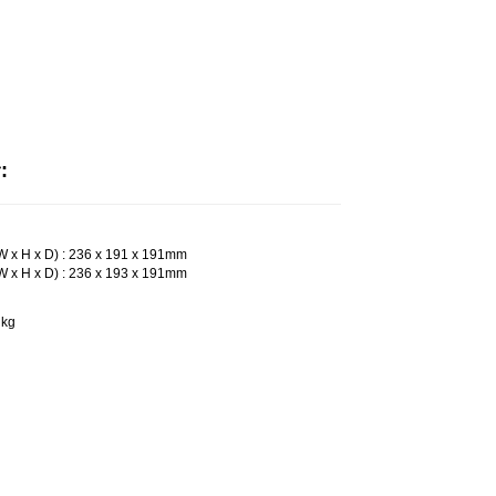
:
 x H x D) : 236 x 191 x 191mm
 x H x D) : 236 x 193 x 191mm
 kg
jector:
 : 1,000 lm
 : 1,000 lm