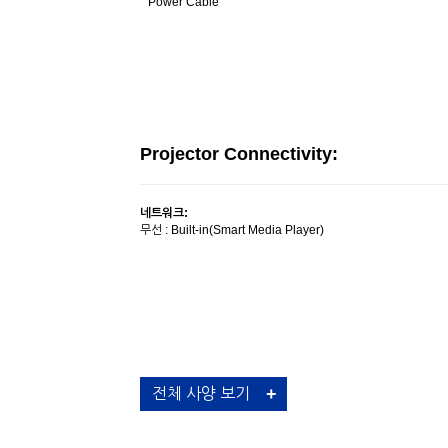
Power Cable
Projector Connectivity:
네트워크:
무선 : Built-in(Smart Media Player)
Project Interfaces:
전체 사양 보기
Audio I/O:
출력 : Stereo mini x 1(Head Phone)