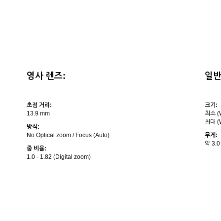
영사 렌즈:
일반
초점 거리:
크기:
13.9 mm
최소 (W
최대 (W
방식:
No Optical zoom / Focus (Auto)
무게:
약 3.0
줌 비율:
1.0 - 1.82 (Digital zoom)
전원:
Pro
전원공급:
밝기:
DC 24V, 4.2A
백색 밝기
컬러 밝기