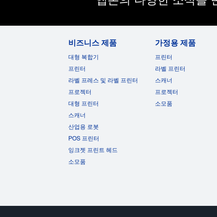
광원:
방식:
비즈니스 제품
가정용 제품
Laser Diode
수명:
대형 복합기
프린터
20,000 시간(Normal Mode)
프린터
라벨 프린터
라벨 프레스 및 라벨 프린터
스캐너
프로젝터
프로젝터
대형 프린터
소모품
스캐너
산업용 로봇
POS 프린터
잉크젯 프린트 헤드
소모품