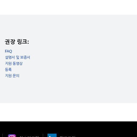
은 ISO 21118:2020에 따라 측정된 국제 표준 밝기 단위이며,
밝기는 IDMS 15.4에 따라 측정된 국제 표준 컬러 밝기 단위입니
백색 밝기와 컬러 밝기는 사용 환경에 따라 달라질 수 있습니다.
 Processing:
페이스 : BT.709/BT.2020
:
5,000,000:1(Dynamic contrast : on)
권장 링크:
 보정:
FAQ
-34° ~ +34° (Zoom : Tele)
설명서 및 보증서
-40° ~ +40° (Zoom : Tele)
지원 동영상
 균일도:
등록
지원 문의
시스템:
 액정 크리스탈 셔터 투사 시스템
 조정:
방식:
전면/천장, 후면, 후면/천장
기 (투사 거리):
o 150"[0.6m to 3.4m] (Zoom : Wide)