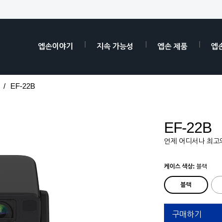
엡손이야기
지속 가능성
엡손 제품
엡
EF-22B
EF-22B
언제 어디서나 최고
케이스 색상:
블랙
블랙
구매하기