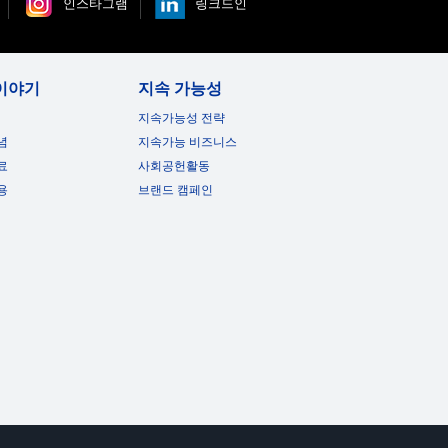
인스타그램
링크드인
젝터 세부 정보:
:
이야기
지속 가능성
ode : 18 dB
l & Medium mode : 22 dB
지속가능성 전략
스피커:
념
지속가능 비즈니스
 2 + 패시브 라디에이터
료
사회공헌활동
용
브랜드 캠페인