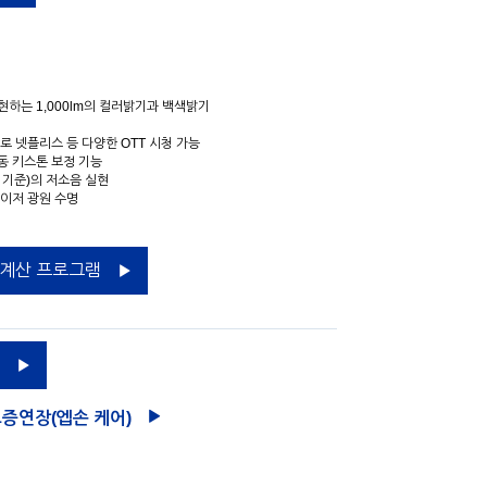
현하는 1,000lm의 컬러밝기과 백색밝기
재로 넷플리스 등 다양한 OTT 시청 가능
자동 키스톤 보정 기능
드 기준)의 저소음 실현
레이저 광원 수명
 계산 프로그램
증연장(엡손 케어)