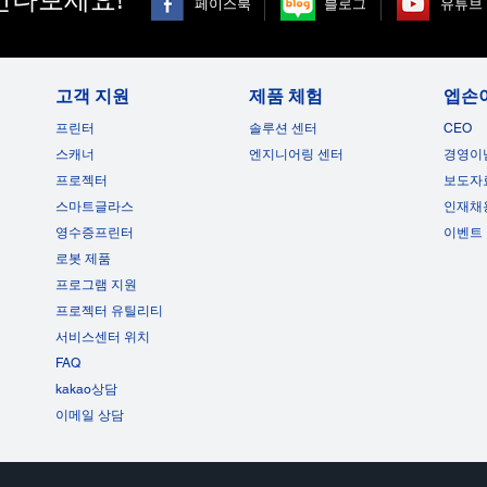
페이스북
블로그
유튜브
LCD:
프로
기본 해상도:
팬소음
고객 지원
제품 체험
엡손
1080p(FHD)
ECO m
Norma
LCD 크기:
프린터
솔루션 센터
CEO
0.62-inch
내장 
스캐너
엔지니어링 센터
경영이
5W x
프로젝터
보도자
스마트글라스
인재채
영수증프린터
이벤트
로봇 제품
프로그램 지원
프로젝터 유틸리티
서비스센터 위치
FAQ
kakao상담
이메일 상담