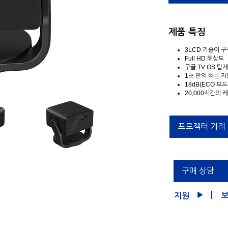
제품 특징
3LCD 기술이 구
Full HD 해상도
구글 TV OS 탑
1초 만의 빠른 
18dB(ECO 모
20,000시간의 
프로젝터 거리
구매 상담
지원
보