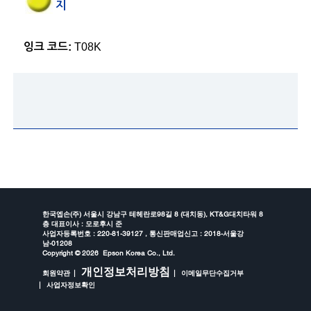
지
잉크 코드:
T08K
한국엡손(주) 서울시 강남구 테헤란로98길 8 (대치동), KT&G대치타워 8
층 대표이사 : 모로후시 준
사업자등록번호 : 220-81-39127 , 통신판매업신고 : 2018-서울강
남-01208
Copyright ©
2026 Epson Korea Co., Ltd.
개인정보처리방침
회원약관
이메일무단수집거부
사업자정보확인