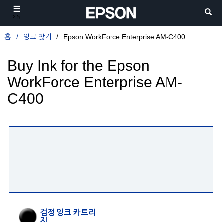
메뉴
홈
잉크 찾기
Epson WorkForce Enterprise AM-C400
Buy Ink for the Epson
WorkForce Enterprise AM-
C400
검정 잉크 카트리
지