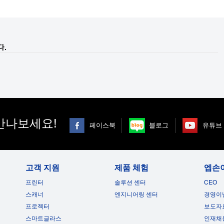
다.
만나보세요!
페이스북
블로그
유튜브
고객 지원
제품 체험
엡손
프린터
솔루션 센터
CEO
스캐너
엔지니어링 센터
경영이
프로젝터
보도자
스마트글라스
인재채