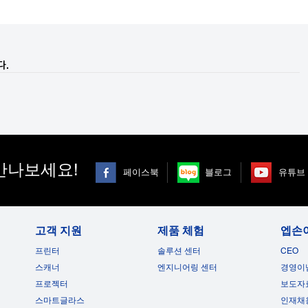
다.
만나보세요!
페이스북
블로그
유튜브
고객 지원
제품 체험
엡손
프린터
솔루션 센터
CEO
스캐너
엔지니어링 센터
경영이
프로젝터
보도자
스마트글라스
인재채