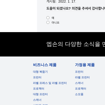
게시됨: 2022. 1. 17.
도움이 되셨나요?
의견을 주셔서 감사합니
예
아니요
엡손의 다양한 소식을 
비즈니스 제품
가정용 제품
대형 복합기
프린터
프린터
라벨 프린터
라벨 프레스 및 라벨 프린터
스캐너
프로젝터
프로젝터
대형 프린터
소모품
스캐너