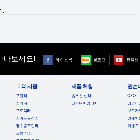
다.
만나보세요!
페이스북
블로그
유튜브
고객 지원
제품 체험
엡손
프린터
솔루션 센터
CEO
스캐너
엔지니어링 센터
경영이
프로젝터
보도자
스마트글라스
인재채
영수증프린터
이벤트
로봇 제품