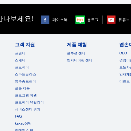
만나보세요!
페이스북
블로그
유튜브
고객 지원
제품 체험
엡손
프린터
솔루션 센터
CEO
스캐너
엔지니어링 센터
경영이
프로젝터
보도자
스마트글라스
인재채
영수증프린터
이벤트
로봇 제품
프로그램 지원
프로젝터 유틸리티
서비스센터 위치
FAQ
kakao상담
이메일 상담