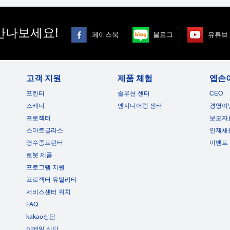
만나보세요!
페이스북
블로그
유튜브
고객 지원
제품 체험
엡손
프린터
솔루션 센터
CEO
스캐너
엔지니어링 센터
경영이
프로젝터
보도자
스마트글라스
인재채
영수증프린터
이벤트
로봇 제품
프로그램 지원
프로젝터 유틸리티
서비스센터 위치
FAQ
kakao상담
이메일 상담