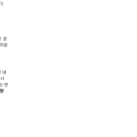
다.
 장
 마운
일 네
의사
는 반
원