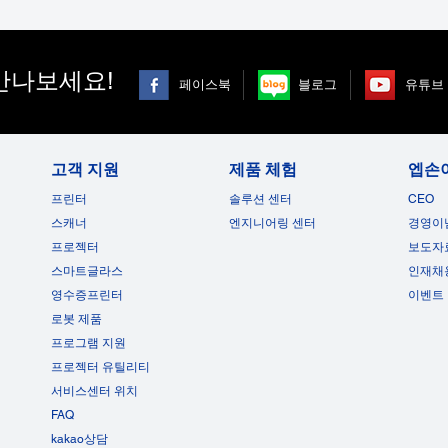
만나보세요!
페이스북
블로그
유튜브
고객 지원
제품 체험
엡손
프린터
솔루션 센터
CEO
스캐너
엔지니어링 센터
경영이
프로젝터
보도자
스마트글라스
인재채
영수증프린터
이벤트
로봇 제품
프로그램 지원
프로젝터 유틸리티
서비스센터 위치
FAQ
kakao상담