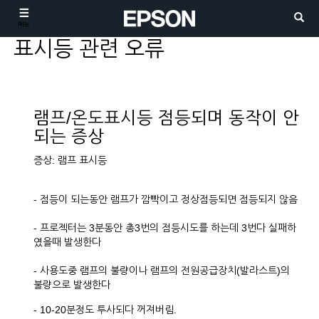
메뉴
표시등 관련 오류
램프/온도표시등 점등되며 동작이 안
되는 증상
증상: 램프 표시등
- 점등이 되는동안 램프가 깜빡이고 정상점등되면 점등되지 않음
- 프로젝터는 3분동안 총3번의 점등시도를 하는데 3번다 실패하
였을때 발생한다
- 사용도중 램프의 불량이나 램프의 전원공급장치(발라스트)의
불량으로 발생한다
- 10-20분정도 투사되다 꺼져버림.