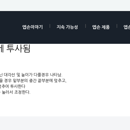
엡손이야기
지속 가능성
엡손 제품
엡
게 투사됨
닌 대각선 및 높이가 다를경우 나타남.
을 경우 밑부분의 중간 끝부분에 맞추고,
맞추어 투사한다
 눌러서 조정한다.