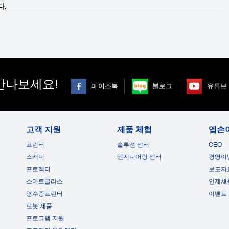
다.
만나보세요!
페이스북
블로그
유튜브
고객 지원
제품 체험
엡손
프린터
솔루션 센터
CEO
스캐너
엔지니어링 센터
경영이
프로젝터
보도자
스마트글라스
인재채
영수증프린터
이벤트
로봇 제품
프로그램 지원