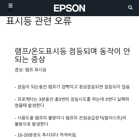
메뉴
표시등 관련 오류
램프/온도표시등 점등되며 동작이 안
되는 증상
증상: 램프 표시등
- 점등이 되는동안 램프가 깜빡이고 정상점등되면 점등되지 않음
- 프로젝터는 3분동안 총3번의 점등시도를 하는데 3번다 실패하
였을때 발생한다
- 사용도중 램프의 불량이나 램프의 전원공급장치(발라스트)의
불량으로 발생한다
- 10-20분정도 투사되다 꺼져버림.