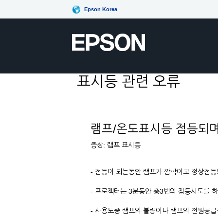
Epson Korea
표시등 관련 오류
램프/온도표시등 점등되며
증상: 램프 표시등
- 점등이 되는동안 램프가 깜빡이고 정상점등
- 프로젝터는 3분동안 총3번의 점등시도를 
- 사용도중 램프의 불량이나 램프의 전원공