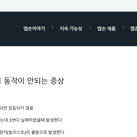
엡손이야기
지속 가능성
엡손 제품
엡
 동작이 안되는 증상
되면 점등되지 않음
하는데 3번다 실패하였을때 발생한다
급장치(발라스트)의 불량으로 발생한다