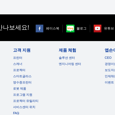
만나보세요!
페이스북
블로그
유튜브
고객 지원
제품 체험
엡손
프린터
솔루션 센터
CEO
스캐너
엔지니어링 센터
경영이
프로젝터
보도자
스마트글라스
인재채
영수증프린터
이벤트
로봇 제품
프로그램 지원
프로젝터 유틸리티
서비스센터 위치
FAQ