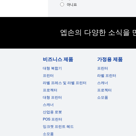
아니요
엡손의 다양한 소식을 
비즈니스 제품
가정용 제품
대형 복합기
프린터
프린터
라벨 프린터
라벨 프레스 및 라벨 프린터
스캐너
프로젝터
프로젝터
대형 프린터
소모품
스캐너
산업용 로봇
POS 프린터
잉크젯 프린트 헤드
소모품