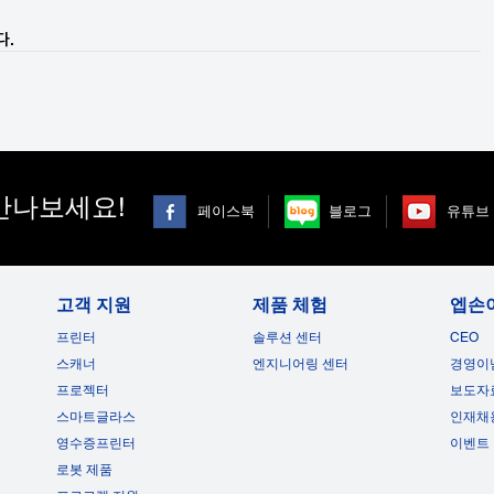
다.
만나보세요!
페이스북
블로그
유튜브
고객 지원
제품 체험
엡손
프린터
솔루션 센터
CEO
스캐너
엔지니어링 센터
경영이
프로젝터
보도자
스마트글라스
인재채
영수증프린터
이벤트
로봇 제품