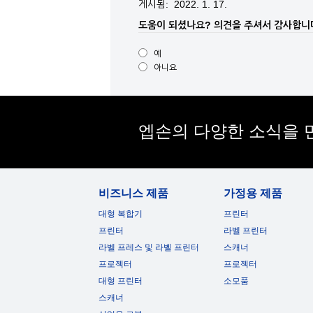
게시됨: 2022. 1. 17.
도움이 되셨나요?
의견을 주셔서 감사합니
예
아니요
엡손의 다양한 소식을 
비즈니스 제품
가정용 제품
대형 복합기
프린터
프린터
라벨 프린터
라벨 프레스 및 라벨 프린터
스캐너
프로젝터
프로젝터
대형 프린터
소모품
스캐너