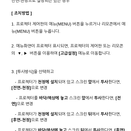
전면-천정으로 설정되는 있는 경우
[ 조치방법 ]
1. 프로젝터 제어판의 메뉴(MENU) 버튼을 누르거나 리모콘에서 메
뉴(MENU) 버튼을 누릅니다.
2. 메뉴화면이 프로젝터 표시되면, 프로젝터의 제어판 또는 리모콘
의
버튼을 이용하여
[고급설정]
메뉴로 이동합니다.
▼, ▶
3. [투사방식]을 선택하고
- 프로젝터가
천정에 설치
되어 있고 스크린
앞
에서
투사
한다면,
[전면-천정]
으로 변경
- 프로젝터를
바닥/책상에 놓고
스크린
앞
에서
투사
한다면,
[전
면]
으로 변경
- 프로젝터가
천정에 설치
되어 있고 스크린
뒤
에서
투사
한다면,
[후면-천정]
으로 변경
- 프로젝터가
바닥/책상에 놓고
스크린
뒤
에서
투사
한다면,
[후면]