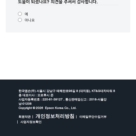
도움이 되셨나요?
의견을 주셔서 감사합니다.
예
아니요
한국엡손(주) 서울시 강남구 테헤란로98길 8 (대치동), KT&G대치타워 8
층 대표이사 : 모로후시 준
사업자등록번호 : 220-81-39127 , 통신판매업신고 : 2018-서울강
남-01208
Copyright ©
2026 Epson Korea Co., Ltd.
개인정보처리방침
회원약관
이메일무단수집거부
사업자정보확인