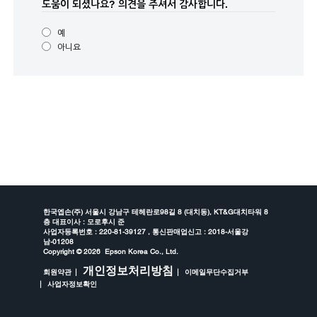
도움이 되셨나요?
의견을 주셔서 감사합니다.
예
아니요
한국엡손(주) 서울시 강남구 테헤란로98길 8 (대치동), KT&G대치타워 8
층 대표이사 : 모로후시 준
사업자등록번호 : 220-81-39127 , 통신판매업신고 : 2018-서울강
남-01208
Copyright ©
2026 Epson Korea Co., Ltd.
개인정보처리방침
회원약관
이메일무단수집거부
사업자정보확인