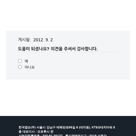
게시됨: 2012. 9. 2.
도움이 되셨나요?
의견을 주셔서 감사합니다.
예
아니요
한국엡손(주) 서울시 강남구 테헤란로98길 8 (대치동), KT&G대치타워 8
층 대표이사 : 모로후시 준
사업자등록번호 : 220-81-39127 , 통신판매업신고 : 2018-서울강