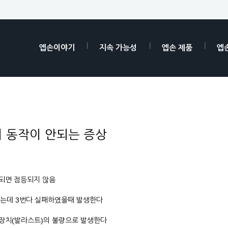
엡손이야기
지속 가능성
엡손 제품
엡
 동작이 안되는 증상
되면 점등되지 않음
하는데 3번다 실패하였을때 발생한다
급장치(발라스트)의 불량으로 발생한다