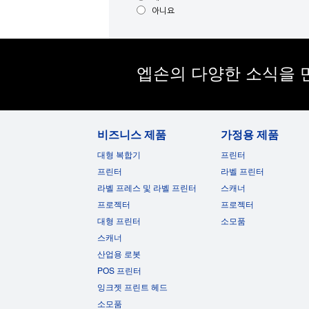
아니요
엡손의 다양한 소식을 
비즈니스 제품
가정용 제품
대형 복합기
프린터
프린터
라벨 프린터
라벨 프레스 및 라벨 프린터
스캐너
프로젝터
프로젝터
대형 프린터
소모품
스캐너
산업용 로봇
POS 프린터
잉크젯 프린트 헤드
소모품