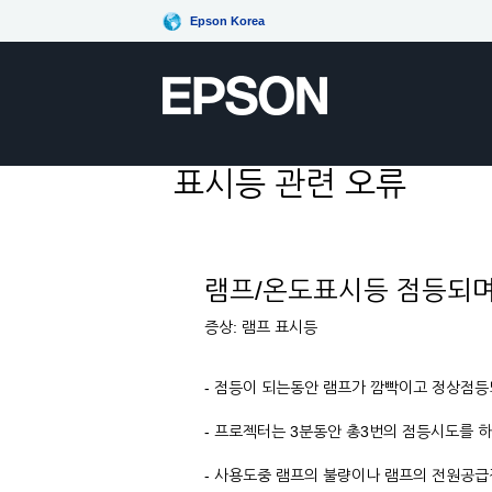
Epson Korea
표시등 관련 오류
램프/온도표시등 점등되며
증상: 램프 표시등
- 점등이 되는동안 램프가 깜빡이고 정상점등
- 프로젝터는 3분동안 총3번의 점등시도를 
- 사용도중 램프의 불량이나 램프의 전원공