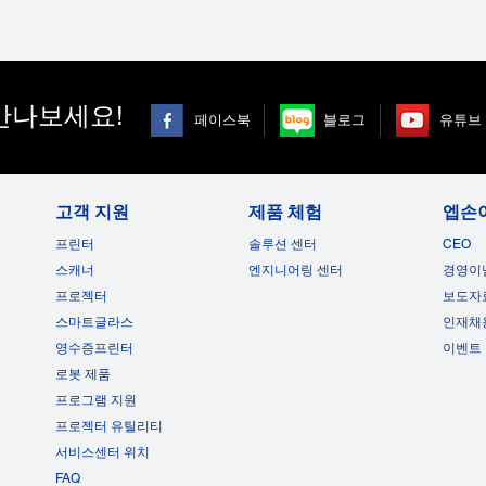
만나보세요!
페이스북
블로그
유튜브
고객 지원
제품 체험
엡손
프린터
솔루션 센터
CEO
스캐너
엔지니어링 센터
경영이
프로젝터
보도자
스마트글라스
인재채
영수증프린터
이벤트
로봇 제품
프로그램 지원
프로젝터 유틸리티
서비스센터 위치
FAQ