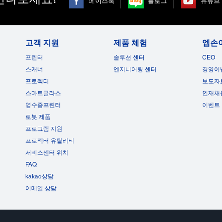
페이스북
블로그
유튜브
고객 지원
제품 체험
엡손
프린터
솔루션 센터
CEO
스캐너
엔지니어링 센터
경영이
프로젝터
보도자
스마트글라스
인재채
영수증프린터
이벤트
로봇 제품
프로그램 지원
프로젝터 유틸리티
서비스센터 위치
FAQ
kakao상담
이메일 상담