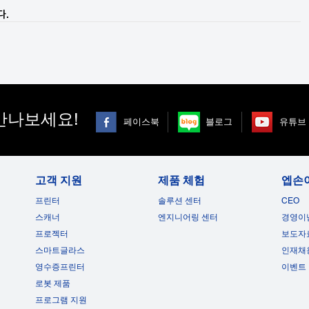
다.
만나보세요!
페이스북
블로그
유튜브
고객 지원
제품 체험
엡손
프린터
솔루션 센터
CEO
스캐너
엔지니어링 센터
경영이
프로젝터
보도자
스마트글라스
인재채
영수증프린터
이벤트
로봇 제품
프로그램 지원