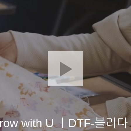
orrow with U ㅣDTF-블리다