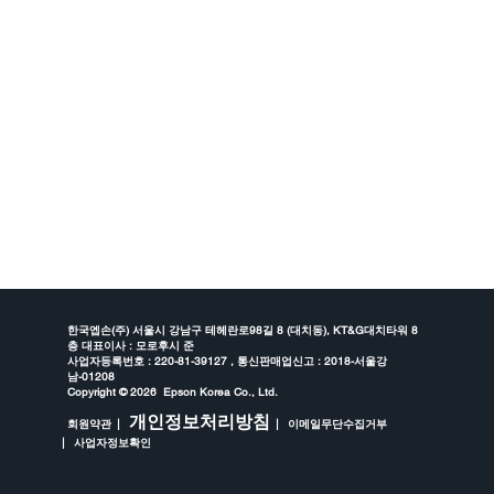
한국엡손(주) 서울시 강남구 테헤란로98길 8 (대치동), KT&G대치타워 8
층 대표이사 : 모로후시 준
사업자등록번호 : 220-81-39127 , 통신판매업신고 : 2018-서울강
남-01208
Copyright ©
2026 Epson Korea Co., Ltd.
개인정보처리방침
회원약관
이메일무단수집거부
사업자정보확인