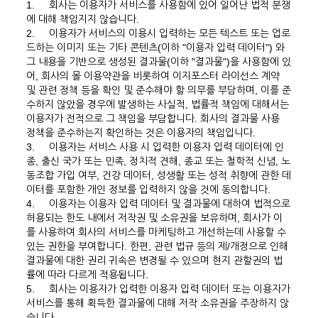
1.
회사는 이용자가 서비스를 사용함에 있어 일어난 법적 분쟁
에 대해 책임지지 않습니다.
2.
이용자가 서비스의 이용시 입력하는 모든 텍스트 또는 업로
드하는 이미지 또는 기타 콘텐츠(이하 "이용자 입력 데이터") 와
그 내용을 기반으로 생성된 결과물(이하 "결과물")을 사용함에 있
어, 회사의 몰 이용약관을 비롯하여 이지포스터 라이선스 계약
및 관련 정책 등을 확인 및 준수해야 할 의무를 부담하며, 이를 준
수하지 않았을 경우에 발생하는 사실적, 법률적 책임에 대해서는
이용자가 전적으로 그 책임을 부담합니다. 회사의 결과물 사용
정책을 준수하는지 확인하는 것은 이용자의 책임입니다.
3.
이용자는 서비스 사용 시 입력한 이용자 입력 데이터에 인
종, 출신 국가 또는 민족, 정치적 견해, 종교 또는 철학적 신념, 노
동조합 가입 여부, 건강 데이터, 성생활 또는 성적 취향에 관한 데
이터를 포함한 개인 정보를 입력하지 않을 것에 동의합니다.
4.
이용자는 이용자 입력 데이터 및 결과물에 대하여 법적으로
허용되는 한도 내에서 저작권 및 소유권을 보유하며, 회사가 이
를 사용하여 회사의 서비스를 마케팅하고 개선하는데 사용할 수
있는 권한을 부여합니다. 한편, 관련 법규 등의 제/개정으로 인해
결과물에 대한 권리 귀속은 변경될 수 있으며 현지 관할권의 법
률에 따라 다르게 적용됩니다.
5.
회사는 이용자가 입력한 이용자 입력 데이터 또는 이용자가
서비스를 통해 획득한 결과물에 대해 저작 소유권을 주장하지 않
습니다.