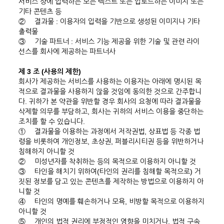
서비스 상에 입력하는 모든 텍스트 또는 업로드하는 이미지 또는
기타 콘텐츠 등
②
결과물 : 이용자의 입력을 기반으로 생성된 이미지나 기타
출력물
③
기술 파트너 : 서비스 기능 제공을 위한 기술 및 관련 라이
선스를 회사에 제공하는 파트너사
제 3 조 (사용의 제한)
회사가 제공하는 서비스를 사용하는 이용자는 아래에 명시된 목
적으로 결과물을 사용하지 않을 것임에 동의한 것으로 간주합니
다. 귀하가 본 약관을 위반할 경우 회사의 요청에 따라 결과물을
삭제할 의무를 부담하고, 회사는 귀하의 서비스 이용을 중단하는
조치를 할 수 있습니다.
①
결과물을 이용하는 과정에서 저작권법, 상표법 등 각종 법
령을 비롯하여 개인정보, 초상권, 퍼블리시티권 등을 위반하거나
침해하지 아니할 것
②
미성년자를 착취하는 등의 목적으로 이용하지 아니할 것
③
타인을 해치기 위하여(타인의 권리를 침해할 목적으로) 거
짓된 정보를 담고 있는 콘텐츠를 제작하는 방법으로 이용하지 아
니할 것
④
타인의 명예를 훼손하거나 모욕, 비방할 목적으로 이용하지
아니할 것
⑤
개인의 법적 권리에 부정적인 영향을 미치거나, 법적 구속