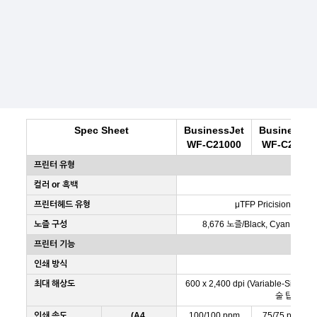
Spec Sheet
BusinessJet
BusinessJe
WF-C21000
WF-C20750
프린터 유형
컬러 or 흑백
프린터헤드 유형
μTFP PricisionCor
노즐 구성
8,676 노즐/Black, Cyan, Mage
프린터 기능
인쇄 방식
최대 해상도
600 x 2,400 dpi (Variable-Sized 
술 탑재)
인쇄 속도
(A4,
100/100 ppm
75/75 ppm (흑