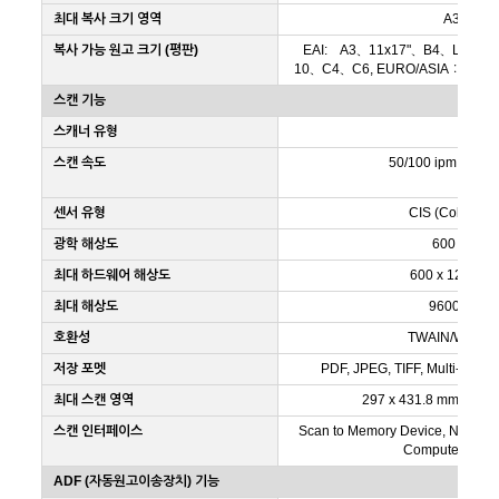
최대 복사 크기 영역
A3+
복사 가능 원고 크기 (평판)
EAI: A3、11x17"、B4、Legal、
10、C4、C6, EURO/ASIA：A3、
스캔 기능
스캐너 유형
스캔 속도
50/100 ipm (단면
센서 유형
CIS (Color광원
광학 해상도
600 dpi
최대 하드웨어 해상도
600 x 1200 dp
최대 해상도
9600 dpi
호환성
TWAIN/WIA/IC
저장 포멧
PDF, JPEG, TIFF, Multi-TIFF
최대 스캔 영역
297 x 431.8 mm / 11.7
스캔 인터페이스
Scan to Memory Device, Network 
Computer (WS
ADF (자동원고이송장치) 기능