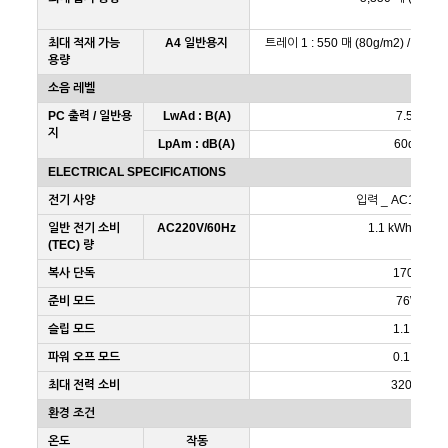
최대 적재 가능
A4 일반용지
트레이 1 : 550 매 (80g/m2) / 트레이 
용량
소음 레벨
PC 출력 / 일반용
LwAd : B(A)
7.5B
지
LpAm : dB(A)
60dB
ELECTRICAL SPECIFICATIONS
전기 사양
입력 _ AC100-240V
일반 전기 소비
AC220V/60Hz
1.1 kWh / wee
(TEC) 량
복사 단독
170W
준비 모드
76W
슬립 모드
1.1 W
파워 오프 모드
0.1 W
최대 전력 소비
320 W
환경 조건
온도
작동