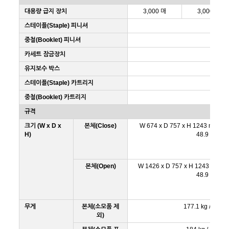
대용량 급지 장치
3,000 매
3,000 매
스테이플(Staple) 피니셔
중철(Booklet) 피니셔
카세트 잠금장치
유지보수 박스
스테이플(Staple) 카트리지
중철(Booklet) 카트리지
규격
크기 (W x D x
본체(Close)
W 674 x D 757 x H 1243 mm / W 
H)
48.9 inch
본체(Open)
W 1426 x D 757 x H 1243 mm / W
48.9 inch
무게
본체(소모품 제
177.1 kg / 390.4
외)