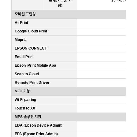
본체(소모품 포
184 kg / 405.7 
함)
모바일 프린팅
AirPrint
Google Cloud Print
Mopria
EPSON CONNECT
Email Print
Epson iPrint Mobile App
Scan to Cloud
Remote Print Driver
NFC 기능
Wi-Fi pairing
Touch to XX
MPS 솔루션 지원
EDA (Epson Device Admin)
EPA (Epson Print Admin)