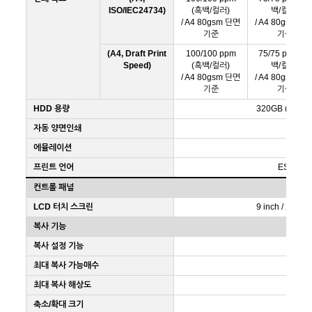
ISO/IEC24734)
(흑백/컬러)
백/컬러)
/ A4 80gsm 단면
/ A4 80gsm 단
기준
기준
(A4, Draft Print
100/100 ppm
75/75 ppm (흑
Speed)
(흑백/컬러)
백/컬러)
/ A4 80gsm 단면
/ A4 80gsm 단
기준
기준
HDD 용량
320GB (암호화
자동 양면인쇄
에뮬레이션
PC
프린트 언어
ESC/P-R,
컨트롤 패널
LCD 터치 스크린
9 inch / 22.7c
복사 기능
복사 설정 기능
최대 복사 가능매수
최대 복사 해상도
축소/확대 크기