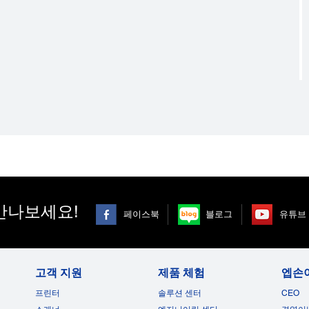
만나보세요!
페이스북
블로그
유튜브
광원:
LCD
방식:
화면 
고객 지원
제품 체험
엡손
Lamp
16:10
:
수명:
픽셀 수
프린터
솔루션 센터
CEO
10,000hours (Power Consumption: Nomal)/17,000hours
2,304
: