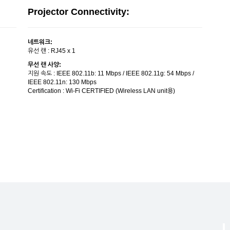
Projector Connectivity:
네트워크:
유선 랜 : RJ45 x 1
무선 랜 사양:
지원 속도 : IEEE 802.11b: 11 Mbps / IEEE 802.11g: 54 Mbps /
IEEE 802.11n: 130 Mbps
Certification : Wi-Fi CERTIFIED (Wireless LAN unit용)
영사 렌즈:
Pro
초점 거리:
Audio
20.42 mm~24.50mm
출력 : 
방식:
Video 
Optical zoom (Manual) / Focus (Manual)
입력 : 
줌 비율:
USB I
ormal,
1 - 1.2 (Total)
Type 
Wirel
Displ