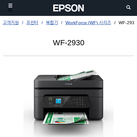
메뉴
고객지원
프린터
복합기
WorkForce (WF) 시리즈
WF-2930
WF-2930