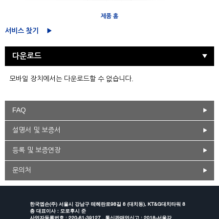
제품 홈
서비스 찾기
다운로드
모바일 장치에서는 다운로드할 수 없습니다.
FAQ
설명서 및 보증서
등록 및 보증연장
문의처
한국엡손(주) 서울시 강남구 테헤란로98길 8 (대치동), KT&G대치타워 8
층 대표이사 : 모로후시 준
사업자등록번호 : 220-81-39127 , 통신판매업신고 : 2018-서울강