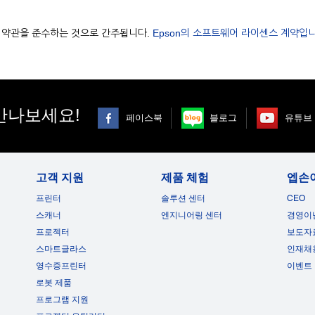
용 약관을 준수하는 것으로 간주됩니다.
Epson의 소프트웨어 라이센스 계약입니
만나보세요!
페이스북
블로그
유튜브
고객 지원
제품 체험
엡손
프린터
솔루션 센터
CEO
스캐너
엔지니어링 센터
경영이
프로젝터
보도자
스마트글라스
인재채
영수증프린터
이벤트
로봇 제품
프로그램 지원