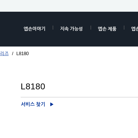
엡손이야기
지속 가능성
엡손 제품
엡
시리즈
L8180
L8180
서비스 찾기