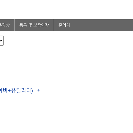
동영상
등록 및 보증연장
문의처
드라이버+유틸리티)