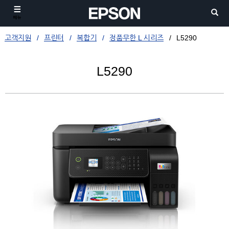
메뉴
고객지원
프린터
복합기
정품무한 L 시리즈
L5290
L5290