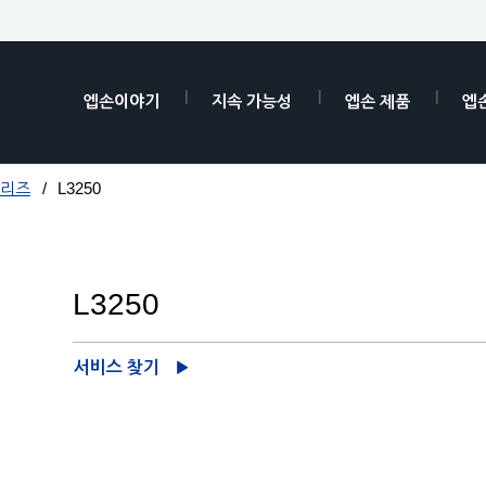
엡손이야기
지속 가능성
엡손 제품
엡
시리즈
L3250
L3250
서비스 찾기