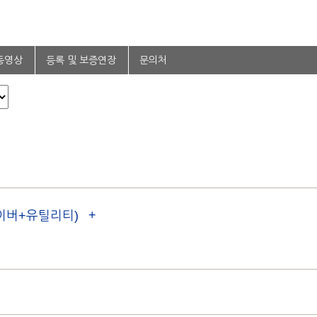
동영상
등록 및 보증연장
문의처
드라이버+유틸리티)