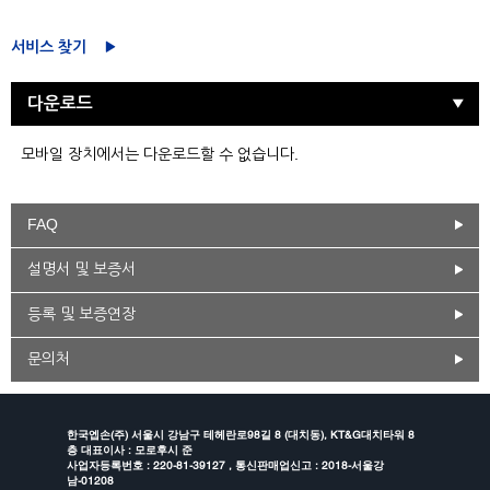
서비스 찾기
다운로드
모바일 장치에서는 다운로드할 수 없습니다.
FAQ
설명서 및 보증서
등록 및 보증연장
문의처
한국엡손(주) 서울시 강남구 테헤란로98길 8 (대치동), KT&G대치타워 8
층 대표이사 : 모로후시 준
사업자등록번호 : 220-81-39127 , 통신판매업신고 : 2018-서울강
남-01208