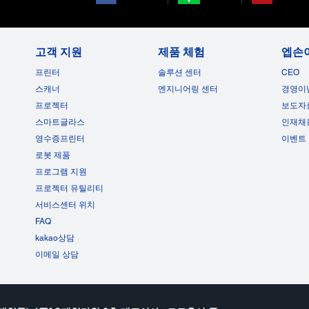
고객 지원
제품 체험
엡손
프린터
솔루션 센터
CEO
스캐너
엔지니어링 센터
경영이
프로젝터
보도자
스마트글라스
인재채
영수증프린터
이벤트
로봇 제품
프로그램 지원
프로젝터 유틸리티
서비스센터 위치
FAQ
kakao상담
이메일 상담