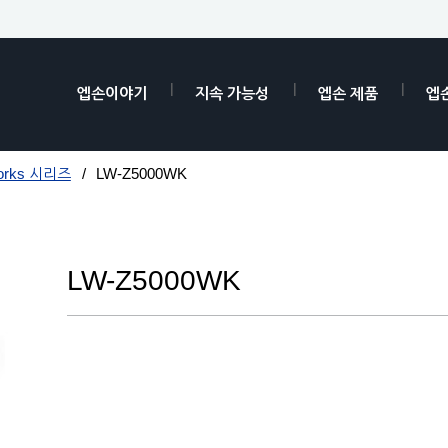
엡손이야기
지속 가능성
엡손 제품
엡
orks 시리즈
LW-Z5000WK
LW-Z5000WK